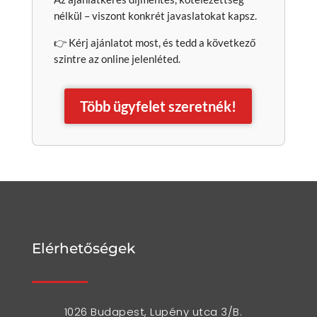
nélkül – viszont konkrét javaslatokat kapsz.
👉 Kérj ajánlatot most, és tedd a következő
szintre az online jelenléted.
Több ügyfelet szeretnék!
Elérhetőségek
1026 Budapest, Lupény utca 3/B.