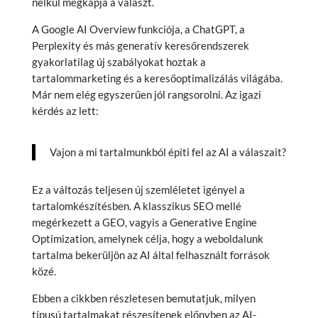
nélkül megkapja a választ.
A Google AI Overview funkciója, a ChatGPT, a
Perplexity és más generatív keresőrendszerek
gyakorlatilag új szabályokat hoztak a
tartalommarketing és a keresőoptimalizálás világába.
Már nem elég egyszerűen jól rangsorolni. Az igazi
kérdés az lett:
Vajon a mi tartalmunkból építi fel az AI a válaszait?
Ez a változás teljesen új szemléletet igényel a
tartalomkészítésben. A klasszikus SEO mellé
megérkezett a GEO, vagyis a Generative Engine
Optimization, amelynek célja, hogy a weboldalunk
tartalma bekerüljön az AI által felhasznált források
közé.
Ebben a cikkben részletesen bemutatjuk, milyen
típusú tartalmakat részesítenek előnyben az AI-