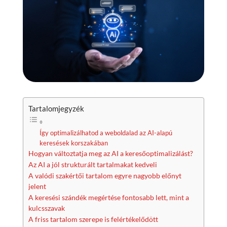
Tartalomjegyzék
Így optimalizálhatod a weboldalad az AI-alapú
keresések korszakában
Hogyan változtatja meg az AI a keresőoptimalizálást?
Az AI a jól strukturált tartalmakat kedveli
A valódi szakértői tartalom egyre nagyobb előnyt
jelent
A keresési szándék megértése fontosabb lett, mint a
kulcsszavak
A friss tartalom szerepe is felértékelődött