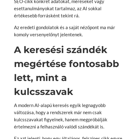
SEO-cikk konkrét adatokat, méréseket vagy
esettanulmányokat tartalmaz, az AI sokkal
értékesebb forrásként tekint rá.
Az eredeti gondolatok és a saját nézőpont ma már
komoly versenyelőnyt jelentenek.
A keresési szándék
megértése fontosabb
lett, mint a
kulcsszavak
A modern AI-alapú keresés egyik legnagyobb
változása, hogy a rendszerek már nem csak
kulcsszavakat figyelnek, hanem megpróbálják
értelmezni a felhasználó valódi szándékát is.
Ez azt jelenti, hogy egy általános, felszínes cikk egyre