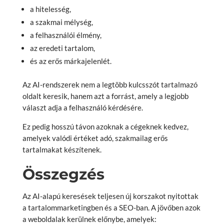
a hitelesség,
a szakmai mélység,
a felhasználói élmény,
az eredeti tartalom,
és az erős márkajelenlét.
Az AI-rendszerek nem a legtöbb kulcsszót tartalmazó
oldalt keresik, hanem azt a forrást, amely a legjobb
választ adja a felhasználó kérdésére.
Ez pedig hosszú távon azoknak a cégeknek kedvez,
amelyek valódi értéket adó, szakmailag erős
tartalmakat készítenek.
Összegzés
Az AI-alapú keresések teljesen új korszakot nyitottak
a tartalommarketingben és a SEO-ban. A jövőben azok
a weboldalak kerülnek előnybe, amelyek: