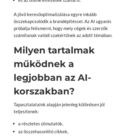
és az online említések száma is.
A jövő keresőoptimalizálása egyre inkább
összekapcsolódik a brandépítéssel. Az AI ugyanis
próbálja felismerni, hogy mely cégek és szerzők
számítanak valódi szakértőnek az adott témában.
Milyen tartalmak
működnek a
legjobban az AI-
korszakban?
Tapasztalataink alapján jelenleg különösen jól
teljesítenek:
a részletes útmutatók,
az összehasonlító cikkek,