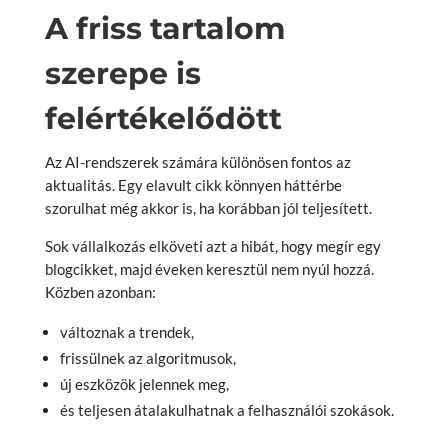
A friss tartalom
szerepe is
felértékelődött
Az AI-rendszerek számára különösen fontos az
aktualitás. Egy elavult cikk könnyen háttérbe
szorulhat még akkor is, ha korábban jól teljesített.
Sok vállalkozás elköveti azt a hibát, hogy megír egy
blogcikket, majd éveken keresztül nem nyúl hozzá.
Közben azonban:
változnak a trendek,
frissülnek az algoritmusok,
új eszközök jelennek meg,
és teljesen átalakulhatnak a felhasználói szokások.