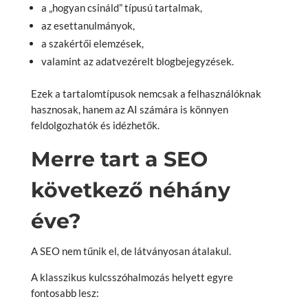
a „hogyan csináld” típusú tartalmak,
az esettanulmányok,
a szakértői elemzések,
valamint az adatvezérelt blogbejegyzések.
Ezek a tartalomtípusok nemcsak a felhasználóknak
hasznosak, hanem az AI számára is könnyen
feldolgozhatók és idézhetők.
Merre tart a SEO
következő néhány
éve?
A SEO nem tűnik el, de látványosan átalakul.
A klasszikus kulcsszóhalmozás helyett egyre
fontosabb lesz: