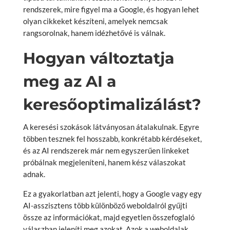
rendszerek, mire figyel ma a Google, és hogyan lehet
olyan cikkeket készíteni, amelyek nemcsak
rangsorolnak, hanem idézhetővé is válnak.
Hogyan változtatja
meg az AI a
keresőoptimalizálást?
A keresési szokások látványosan átalakulnak. Egyre
többen tesznek fel hosszabb, konkrétabb kérdéseket,
és az AI rendszerek már nem egyszerűen linkeket
próbálnak megjeleníteni, hanem kész válaszokat
adnak.
Ez a gyakorlatban azt jelenti, hogy a Google vagy egy
AI-asszisztens több különböző weboldalról gyűjti
össze az információkat, majd egyetlen összefoglaló
válaszban jeleníti meg azokat. Azok a weboldalak