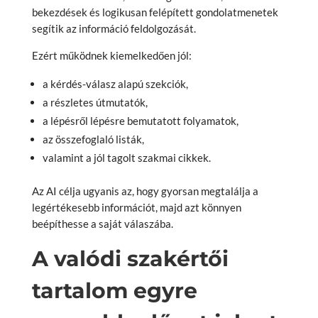
bekezdések és logikusan felépített gondolatmenetek
segítik az információ feldolgozását.
Ezért működnek kiemelkedően jól:
a kérdés-válasz alapú szekciók,
a részletes útmutatók,
a lépésről lépésre bemutatott folyamatok,
az összefoglaló listák,
valamint a jól tagolt szakmai cikkek.
Az AI célja ugyanis az, hogy gyorsan megtalálja a
legértékesebb információt, majd azt könnyen
beépíthesse a saját válaszába.
A valódi szakértői
tartalom egyre