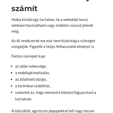
számít
Hiába kiváló egy tartalom, ha a weboldal lassú,
nehezen használható vagy mobilon rosszul jelenik
meg.
Az AI rendszerek ma már nem kizárólag a szöveget
vizsgálják. Figyelik a teljes felhasználói élményt is.
Fontos szerepet kap:
az oldal sebessége,
a mobiloptimalizálás,
az átlátható dizájn,
a technikai stabilitás,
valamint az, hogy mennyire könnyű fogyasztani a
tartalmat.
A túlzsúfolt, agresszív popupokkal teli vagy lassan